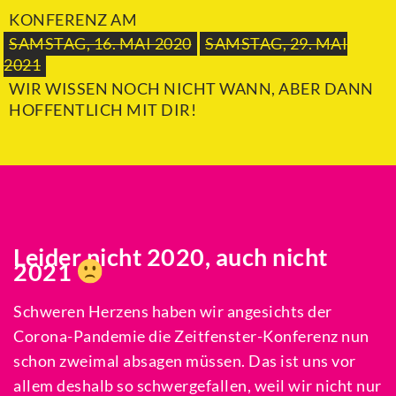
KONFERENZ AM
SAMSTAG, 16. MAI 2020
SAMSTAG, 29. MAI
2021
WIR WISSEN NOCH NICHT WANN, ABER DANN
HOFFENTLICH MIT DIR!
Leider nicht
2020, auch nicht
2021
Schweren Herzens haben wir angesichts der
Corona-Pandemie die Zeitfenster-Konferenz nun
schon zweimal absagen müssen. Das ist uns vor
allem deshalb so schwergefallen, weil wir nicht nur